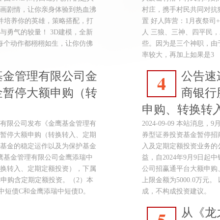
画剧情，让你亲身体验到热血沸
村庄，携手村民共同对抗
集并培养你的英雄，策略搭配，打
置 好人阵营：1月夜祭司+
与勇气的较量！ 3D建模，全新
人 三狼、三神、四平民，
，每个动作都栩栩如生，让你仿佛
些。因为是三个神职，由
率较大，再加上如果是3
基金管理有限公司金
公告速
4
金暂停大额申购（转
商银行
申购、转换转
金管理有限公司发布《金鹰基金管理有
2024-09-09 本站
暂停大额申购（转换转入、定期
券型证券投资基金暂停招
基金的稳定运作以及为保护基金
入及定期定额投资业务的
金鹰基金管理有限公司金鹰添瑞中
益，自2024年9月9日
换转入、定期定额投资），下属
公司招赢通平台大额申购
称申购含定期定额投资。（2）本
上限金额为5000.0万
中短债C和金鹰添瑞中短债D。
成，不构成投资建议。
从《龙
5