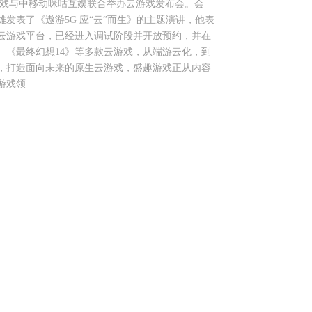
趣游戏与中移动咪咕互娱联合举办云游戏发布会。会
发表了《遨游5G 应“云”而生》的主题演讲，他表
云游戏平台，已经进入调试阶段并开放预约，并在
、《最终幻想14》等多款云游戏，从端游云化，到
，打造面向未来的原生云游戏，盛趣游戏正从内容
游戏领