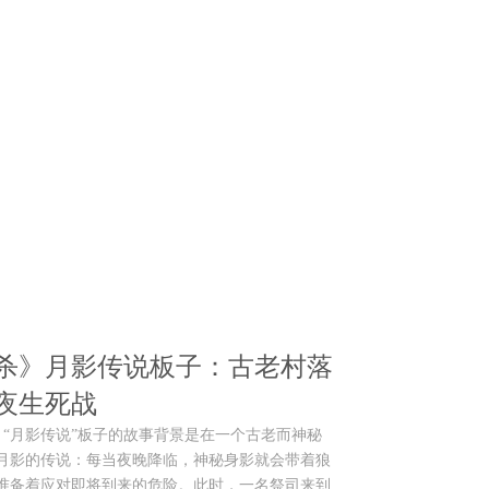
杀》月影传说板子：古老村落
夜生死战
 《狼人杀》“月影传说”板子的故事背景是在一个古老而神秘
月影的传说：每当夜晚降临，神秘身影就会带着狼
准备着应对即将到来的危险。此时，一名祭司来到