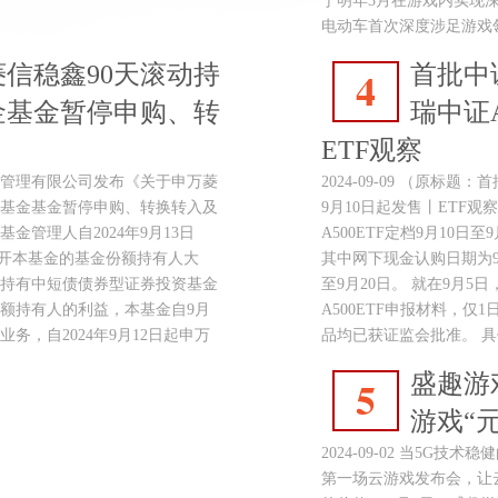
于明年3月在游戏内实现
电动车首次深度涉足游戏
信稳鑫90天滚动持
首批中
4
金基金暂停申购、转
瑞中证A
ETF观察
信基金管理有限公司发布《关于申万菱
2024-09-09 （原标题
资基金基金暂停申购、转换转入及
9月10日起发售丨ETF观
管理人自2024年9月13日
A500ETF定档9月10日至
方式召开本基金的基金份额持有人大
其中网下现金认购日期为9
动持有中短债债券型证券投资基金
至9月20日。 就在9月
额持有人的利益，本基金自9月
A500ETF申报材料，仅
务，自2024年9月12日起申万
品均已获证监会批准。 具
盛趣游
5
游戏“
2024-09-02 当5G
第一场云游戏发布会，让