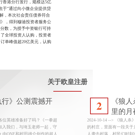
行香港分行发行，规模达5亿
焦于“通过向小微企业提供贷
了解，本次社会责任债券符合
则》，得到穆迪投资者服务公
质量分数，为授予中资银行可持
引了全球投资人认购，投资者
订单峰值超20亿美元，认购
关于欧皇注册
执行》公测震撼开
《狼人
2
里的月
经响起，各位英雄准备好了吗？《一拳超
2024-10-14 -->
！加入我们，与埼玉老师一起，守
的村庄，里面有一段关于
 由ONE和村田雄介创作的超人
人袭击村落，村民们时刻