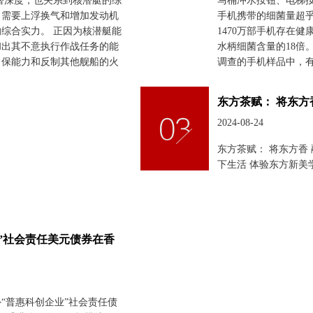
潜深度，也关系到核潜艇的综
马桶冲水按钮、电梯按
，需要上浮换气和增加发动机
手机携带的细菌量超乎
综合实力。 正因为核潜艇能
1470万部手机存在
和出其不意执行作战任务的能
水柄细菌含量的18倍。
自保能力和反制其他舰船的火
调查的手机样品中，有
东方茶赋： 将东
2024-08-24
东方茶赋： 将东方香
下生活 体验东方新美
”社会责任美元债券在香
“普惠科创企业”社会责任债