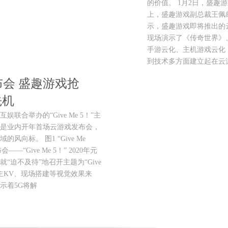
的价值。 1月2日，盛
上，盛趣游戏副总裁王佩雄
示，盛趣游戏即将推出的
现场演示了《传奇世界》
手游云化、主机游戏云化
到技术多方面建立起在云
布会 盛趣游戏抢
先机
互娱联合举办的“Give Me 5！”主
是业内开年首场云游戏发布会，
风向标。 图1 “Give Me
Give Me 5！” 2020年元
迫不及待”地召开主题为“Give
的主KV、现场搭建等视觉效果来
示着5G将解