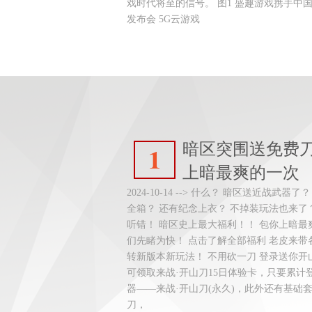
戏时代将至的信号。 图1 盛趣游戏携手中
发布会 5G云游戏
暗区突围送免费刀
1
上暗最爽的一次
2024-10-14 --> 什么？ 暗区送近战武
全箱？ 还有纪念上衣？ 不掉装玩法也来了
听错！ 暗区史上最大福利！！ 包你上暗最
们先睹为快！ 点击了解全部福利 老皮来
转新版本新玩法！ 不用砍一刀 登录送你开山刀
可领取来战·开山刀15日体验卡，只要累计
器——来战·开山刀(永久)，此外还有基础
刀，