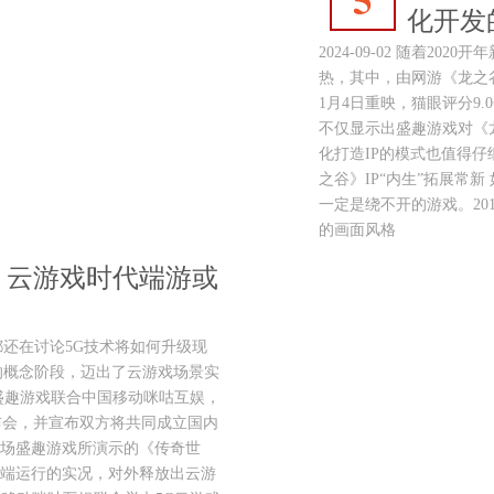
化开发
2024-09-02 随着2
热，其中，由网游《龙之
1月4日重映，猫眼评分9
不仅显示出盛趣游戏对《
化打造IP的模式也值得仔
之谷》IP“内生”拓展常
一定是绕不开的游戏。20
的画面风格
：云游戏时代端游或
大家都还在讨论5G技术将如何升级现
的概念阶段，迈出了云游戏场景实
，盛趣游戏联合中国移动咪咕互娱，
戏发布会，并宣布双方将共同成立国内
场盛趣游戏所演示的《传奇世
云端运行的实况，对外释放出云游