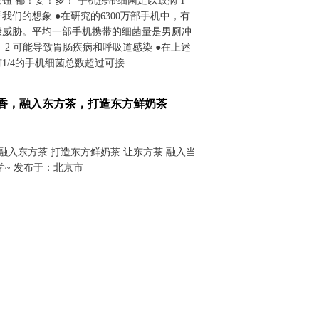
钮 都！要！多！ 手机携带细菌足以致病 1
我们的想象 ●在研究的6300万部手机中，有
健康威胁。平均一部手机携带的细菌量是男厕冲
 2 可能导致胃肠疾病和呼吸道感染 ●在上述
1/4的手机细菌总数超过可接
方香，融入东方茶，打造东方鲜奶茶
 融入东方茶 打造东方鲜奶茶 让东方茶 融入当
学~ 发布于：北京市