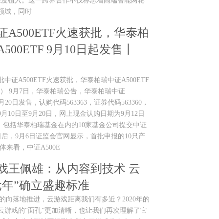
深度植入。这一跨界合作不仅标志着高端智能两轮
领域，同时
证A500ETF火速获批，华泰柏
500ETF 9月10日起发售丨
：首批中证A500ETF火速获批，华泰柏瑞中证A500ETF
察） 9月7日，华泰柏瑞公告，华泰柏瑞中证
9月20日发售，认购代码563363，证券代码563360，
月10日至9月20日，网上现金认购日期为9月12日
5日，包括华泰柏瑞基金在内的10家基金公司提交中证
1日后，9月6日证监会官网显示，首批申报的10只产
体来看，中证A500E
戏王佩雄：从内容到技术 云
元年”确立盛趣标准
技术稳健的向落地推进，云游戏距离我们有多近？2020年的
云游戏的“面孔”更加清晰，也让我们再次理解了它