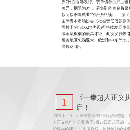
券7日在香港发行。该单债券由兴业银
美元，期限为3年。募集到的资金将聚
款间接创造就业”的合资格项目。 据
国际资本市场协会《社会责任债券原
司授予的“SQS2”(优秀)可持续发展
续金融框架的最高评级。此次发行吸
覆盖地区包涵亚太、欧洲和中东等地，
倍数达4倍。
《一拳超人正义
1
启！
2024-10-14 --> 英雄协会的召唤已
人正义执行》公测将于9月26日正式开启
护世界的和平！ 正版授权，原汁原味的体验