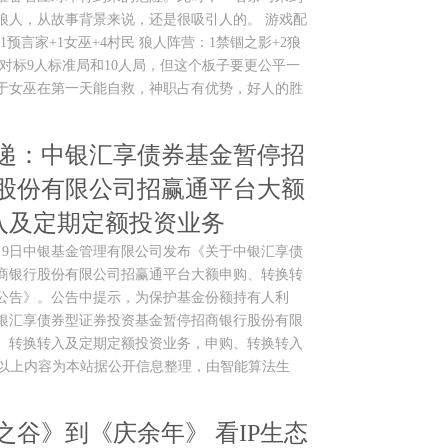
狼人，从故事背景来说，还是很吸引人的。 游戏配
1预言家+1女巫+4村民 狼人阵营：1禁锢之影+2狼
对标9人标准局和10人局，但这个板子要更公平一
于女巫在第一天能自救，神职占有优势，好人的胜
递：中银汇享债券基金暂停招
股份有限公司招赢通平台大额
入及定期定额投资业务
消息，9月9日中银基金管理有限公司发布《关于中银汇享债
商银行股份有限公司招赢通平台大额申购、转换转
公告》。公告中提示，为保护基金份额持有人利
起中银汇享债券型证券投资基金暂停招商银行股份有限
、转换转入及定期定额投资业务，申购、转换转入
元。 以上内容为本站据公开信息整理，由智能算法生
之谷》到《庆余年》 看IP生态