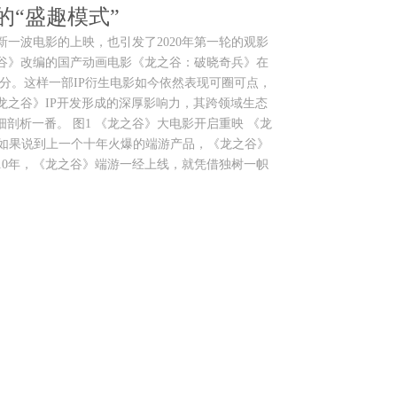
的“盛趣模式”
020开年新一波电影的上映，也引发了2020年第一轮的观影
谷》改编的国产动画电影《龙之谷：破晓奇兵》在
.0分。这样一部IP衍生电影如今依然表现可圈可点，
龙之谷》IP开发形成的深厚影响力，其跨领域生态
细剖析一番。 图1 《龙之谷》大电影开启重映 《龙
新 如果说到上一个十年火爆的端游产品，《龙之谷》
10年，《龙之谷》端游一经上线，就凭借独树一帜