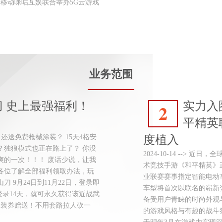
国移动咪咕互娱联合举办5G云游戏
业务范围
 史上最强福利！
实力入
2
平精英
器了？ 还送免费枪械涂装？ 15天4格安
度植入
？独狼模式也正在路上了？ 你没
2024-10-14 -->
爽的一次！！！ 废话少说，让我
术竞技手游《和平精英》正
带各位了解全部福利领取办法，玩
业联赛赛事指定智能电动车
 9月24日到11月22日，登录即
车型将首次以联名的崭新
登录14天，就可永久获得该近战武
备受用户青睐的时尚外观
套装券赠送！不用套路拉人砍一
的游戏风格与有趣的战斗